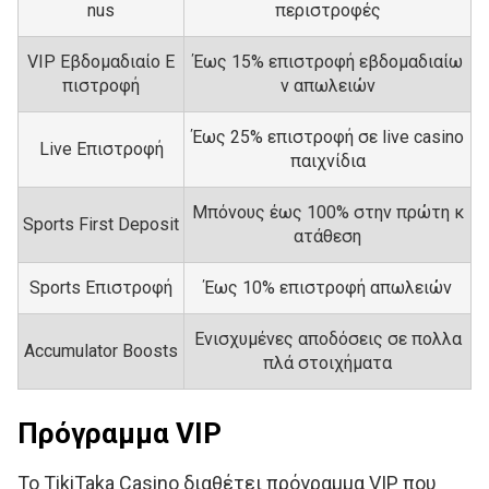
nus
περιστροφές
VIP Εβδομαδιαίο Ε
Έως 15% επιστροφή εβδομαδιαίω
πιστροφή
ν απωλειών
Έως 25% επιστροφή σε live casino
Live Επιστροφή
παιχνίδια
Μπόνους έως 100% στην πρώτη κ
Sports First Deposit
ατάθεση
Sports Επιστροφή
Έως 10% επιστροφή απωλειών
Ενισχυμένες αποδόσεις σε πολλα
Accumulator Boosts
πλά στοιχήματα
Πρόγραμμα VIP
Το TikiTaka Casino διαθέτει πρόγραμμα VIP που